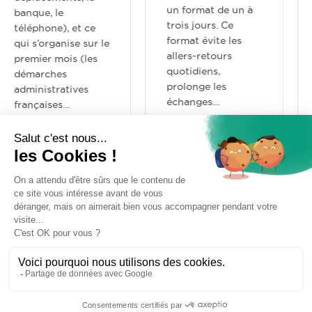
plus souvent taillés
un format de un à
pour douze mois
trois jours. Ce
minimum. Or un
format évite les
échange, un stage
allers-retours
ou une mission de
quotidiens,
doctorat…
prolonge les
échanges…
Apprtement Bureaux & Coworking Séminaires
vivre, rire, dormir, bosser,
jouer, partager