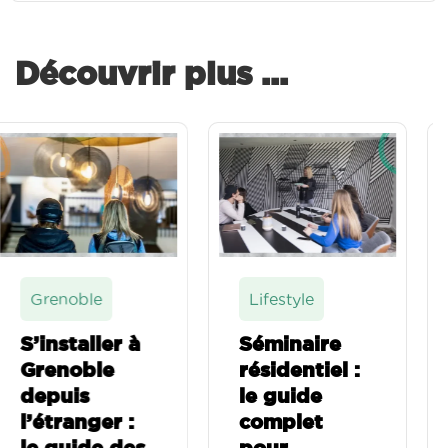
Découvrir plus ...
Lifestyle
Villeneuve
d'Asq
Séminaire
résidentiel :
Logement
le guide
étudiant à
complet
Lille et
pour