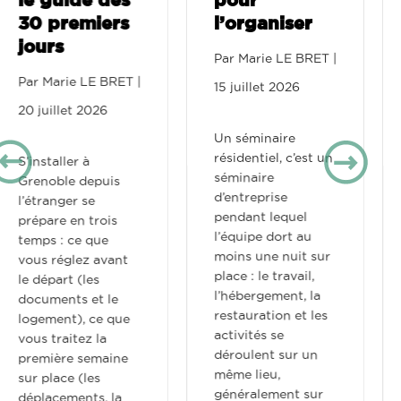
Villeneuve-
l’organiser
d’Ascq :
stage,
Par
Marie LE BRET
|
alternance et
15 juillet 2026
échange
Par
Marie LE BRET
|
Un séminaire
résidentiel, c’est un
10 juillet 2026
séminaire
d’entreprise
À Compiègne, un
pendant lequel
étudiant de l’UTC
l’équipe dort au
ou de l’ESCOM qui
moins une nuit sur
cherche un toit
place : le travail,
pour quelques mois
l’hébergement, la
se heurte vite à une
restauration et les
réalité locale :
activités se
l’offre étudiante
déroulent sur un
flexible est mince,
même lieu,
et les baux sont
généralement sur