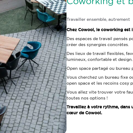
Coworking et b
Travailler ensemble, autrement
Chez Cowool, le coworking est in
Des espaces de travail pensés p
créer des synergies concrètes.
Des lieux de travail flexibles, f
lumineux, confortable et design.
Open space partagé ou bureau pr
Vous cherchez un bureau fixe o
open space et les recoins cosy p
Vous allez vite trouver votre fa
toutes nos options !
Travaillez à votre rythme, dans
cœur de Cowool.
Réserver