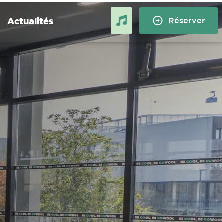
Actualités
Réserver
Compiègne
Grenoble :
Logement étudiant à
 et stage
Compiègne : stage, alternance
et échange