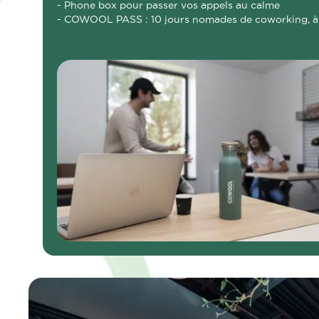
- Phone box pour passer vos appels au calme
- COWOOL PASS : 10 jours nomades de coworking, à u