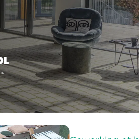
ol
ie.