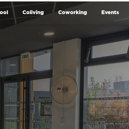
ool
Coliving
Coworking
Events
Villeneuve d'Asq
Grenoble
Logement étudiant à Lille et
Logement étudiant à 
Villeneuve-d’Ascq : stage,
semestre universitaire
alternance et échange