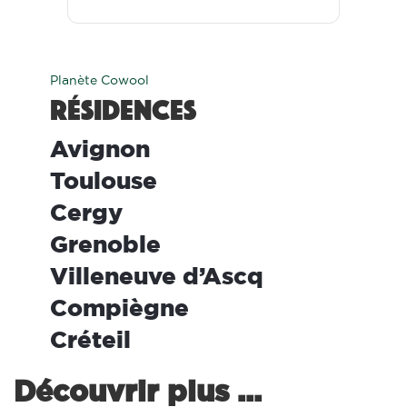
Planète Cowool
Résidences
ool Avignon
ool Toulouse
ool Cergy
ool Grenoble
ool Villeneuve d’Ascq
ool Compiègne
ool Créteil
Découvrir plus ...