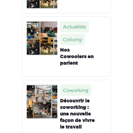
Actualités
Coliving
Nos
Cowoolers en
parlent
Coworking
Découvrir le
coworking :
une nouvelle
façon de vivre
le travail