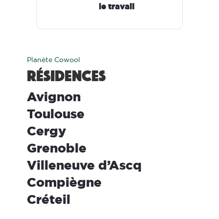
le travail
Planète Cowool
Résidences
ool Avignon
ool Toulouse
ool Cergy
ool Grenoble
ool Villeneuve d’Ascq
ool Compiègne
ool Créteil