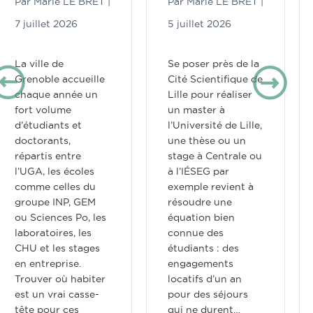
Par
Marie LE BRET
|
Par
Marie LE BRET
|
7 juillet 2026
5 juillet 2026
La ville de
Se poser près de la
Grenoble accueille
Cité Scientifique de
chaque année un
Lille pour réaliser
fort volume
un master à
d’étudiants et
l’Université de Lille,
doctorants,
une thèse ou un
répartis entre
stage à Centrale ou
l’UGA, les écoles
à l’IÉSEG par
comme celles du
exemple revient à
groupe INP, GEM
résoudre une
ou Sciences Po, les
équation bien
laboratoires, les
connue des
CHU et les stages
étudiants : des
en entreprise.
engagements
Trouver où habiter
locatifs d’un an
est un vrai casse-
pour des séjours
tête pour ces
qui ne durent…