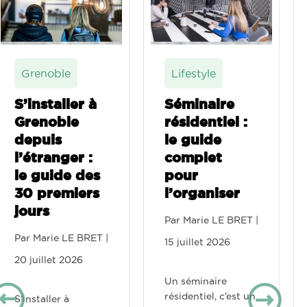
Grenoble
Lifestyle
S’installer à
Séminaire
Grenoble
résidentiel :
depuis
le guide
l’étranger :
complet
le guide des
pour
30 premiers
l’organiser
jours
Par
Marie LE BRET
|
Par
Marie LE BRET
|
15 juillet 2026
20 juillet 2026
Un séminaire
résidentiel, c’est un
S’installer à