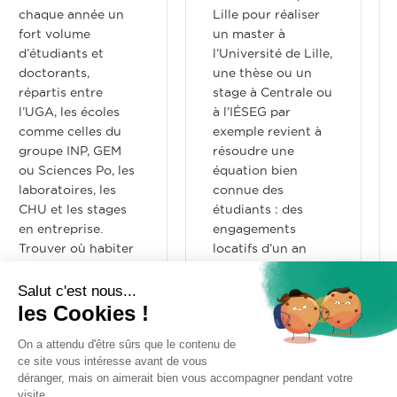
chaque année un
Lille pour réaliser
fort volume
un master à
d’étudiants et
l’Université de Lille,
doctorants,
une thèse ou un
répartis entre
stage à Centrale ou
l’UGA, les écoles
à l’IÉSEG par
comme celles du
exemple revient à
groupe INP, GEM
résoudre une
ou Sciences Po, les
équation bien
laboratoires, les
connue des
CHU et les stages
étudiants : des
en entreprise.
engagements
Trouver où habiter
locatifs d’un an
est un vrai casse-
pour des séjours
tête pour ces
qui ne durent…
nouveaux arrivants
: le marché…