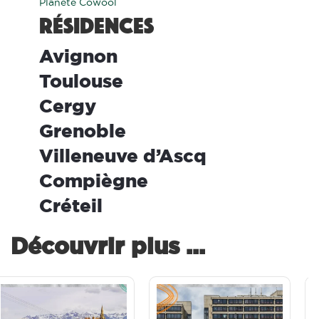
Planète Cowool
Résidences
ool Avignon
ool Toulouse
ool Cergy
ool Grenoble
ool Villeneuve d’Ascq
ool Compiègne
ool Créteil
Découvrir plus ...