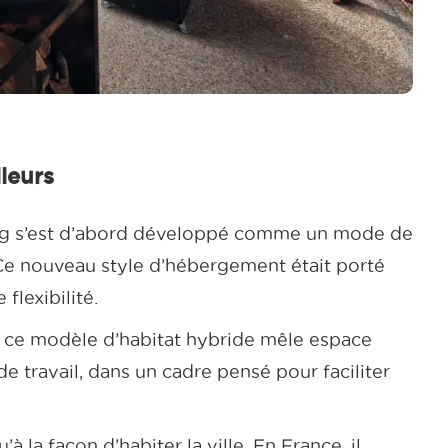
Co
leurs
Cow
Co
ving s’est d’abord développé comme un mode de
Co
Ce nouveau style d’hébergement était porté
Cow
flexibilité.
Co
, ce modèle d’habitat hybride mêle espace
Cow
de travail, dans un cadre pensé pour faciliter
à la façon d’habiter la ville. En France, il