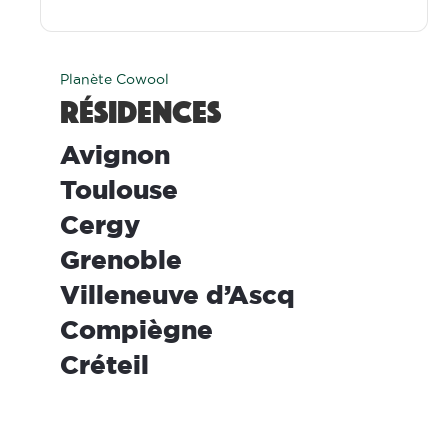
Planète Cowool
Résidences
wool Avignon
ool Toulouse
wool Cergy
wool Grenoble
ool Villeneuve d’Ascq
wool Compiègne
ool Créteil