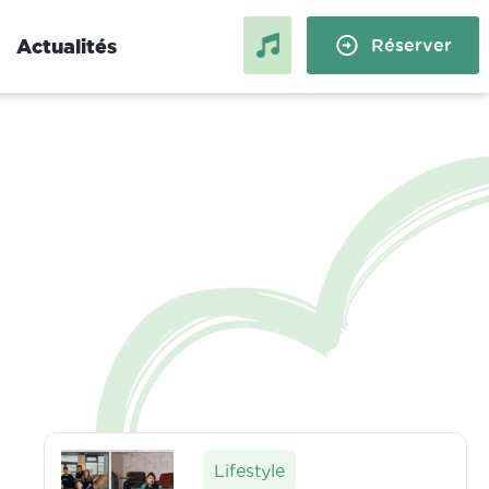
Actualités
Réserver
Compiègne
Grenoble :
Logement étudiant à
 et stage
Compiègne : stage, alternance
et échange
Lifestyle