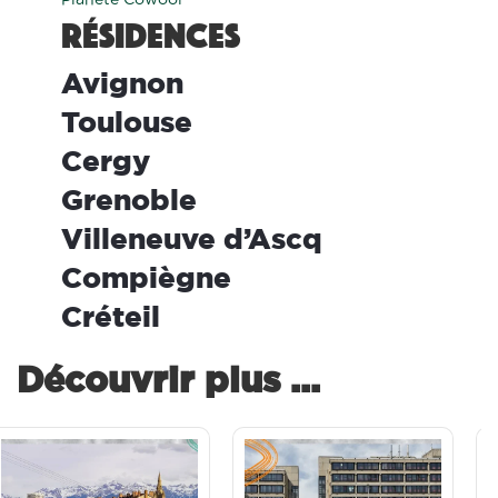
Résidences
ool Avignon
ool Toulouse
ool Cergy
ool Grenoble
ool Villeneuve d’Ascq
ool Compiègne
ool Créteil
Découvrir plus ...