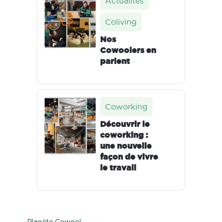
Actualités
Coliving
Nos
Cowoolers en
parlent
Coworking
Découvrir le
coworking :
une nouvelle
façon de vivre
le travail
Planète Cowool