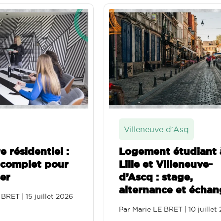
Villeneuve d'Asq
Grenob
Logement étudiant à
Logem
Lille et Villeneuve-
Grenob
d’Ascq : stage,
univer
alternance et échange
Par
Marie
Par
Marie LE BRET
|
10 juillet 2026