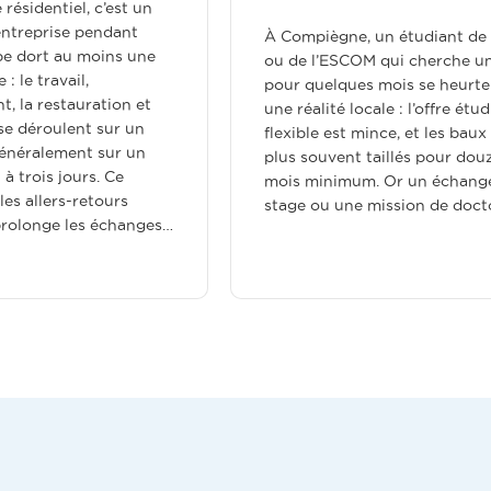
La ville 
chaque a
À Compiègne, un étudiant de l’UTC
d’étudian
ou de l’ESCOM qui cherche un toit
entre l’U
pour quelques mois se heurte vite à
celles du
une réalité locale : l’offre étudiante
Sciences P
flexible est mince, et les baux sont
CHU et le
plus souvent taillés pour douze
Trouver o
mois minimum. Or un échange, un
casse-têt
stage ou une mission de doctorat…
arrivants