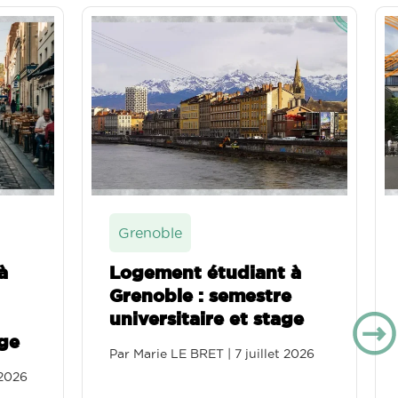
le
Compiègne
ent étudiant à
Logement étudian
le : semestre
Compiègne : stag
sitaire et stage
alternance et éc
 LE BRET
|
7 juillet 2026
Par
Marie LE BRET
|
5 juil