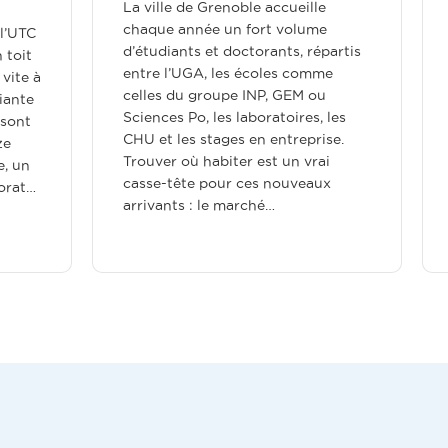
de Grenoble accueille
Se poser près de la Cité
nnée un fort volume
Scientifique de Lille pour r
ts et doctorants, répartis
un master à l’Université de 
GA, les écoles comme
une thèse ou un stage à C
 groupe INP, GEM ou
ou à l’IÉSEG par exemple r
o, les laboratoires, les
résoudre une équation bi
s stages en entreprise.
des étudiants : des engag
ù habiter est un vrai
locatifs d’un an pour des s
e pour ces nouveaux
qui ne durent…
 : le marché…