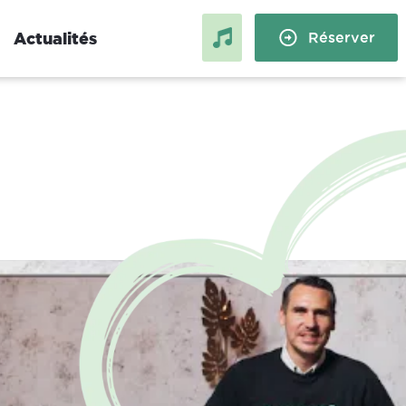
Actualités
Réserver
Lifestyle
 depuis
Séminaire résidentiel : le guide
des 30
complet pour l’organiser