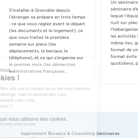
Un séminaire résidentiel, c’est un
séminaire d’entreprise pendant
depuis
lequel l’équipe dort au moins une
n trois temps
nuit sur place : le travail,
ant le départ
l’hébergement, la restauration et
ogement), ce
les activités se déroulent sur un
mière
même lieu, généralement sur un
format de un à trois jours. Ce
e, le
format évite les allers-retours
’organise sur
quotidiens, prolonge les échanges…
émarches
ises…
Apprtement Bureaux & Coworking Séminaires