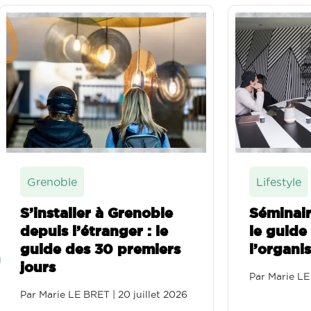
Lifestyle
enoble
Séminaire résidentiel :
r : le
le guide complet pour
remiers
l’organiser
Par
Marie LE BRET
|
15 juillet 2026
juillet 2026