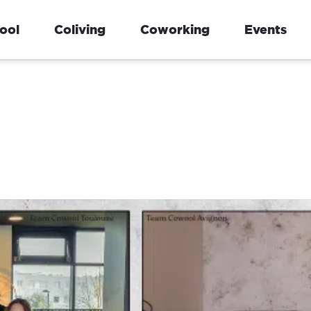
ool
Coliving
Coworking
Events
Compiègne
Grenoble
Logement étudiant à
S’installer à Grenoble
Compiègne : le rétroplanning de
l’étranger : le guide 
l’été avant la rentrée
premiers jours