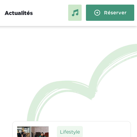
Actualités
Réserver
Compiègne
Grenoble :
Logement étudiant à
 et stage
Compiègne : stage, alternance
et échange
Lifestyle