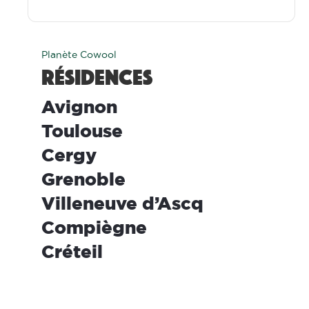
Planète Cowool
Résidences
wool Avignon
ool Toulouse
wool Cergy
wool Grenoble
ool Villeneuve d’Ascq
wool Compiègne
ool Créteil