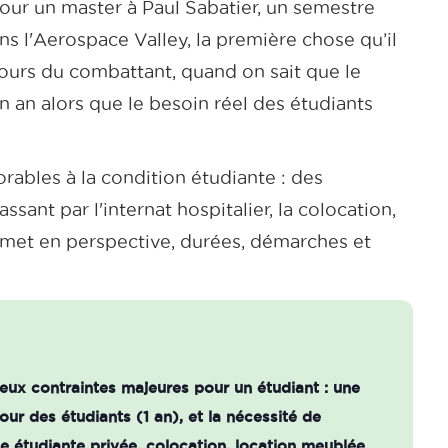
pour un master à Paul Sabatier, un semestre
s l'Aerospace Valley, la première chose qu’il
cours du combattant, quand on sait que le
n an alors que le besoin réel des étudiants
Co
orables à la condition étudiante : des
Cow
ant par l'internat hospitalier, la colocation,
Co
s met en perspective, durées, démarches et
Co
Cow
Co
Cow
eux contraintes majeures pour un étudiant : une
r des étudiants (1 an), et la nécessité de
ce étudiante privée, colocation, location meublée