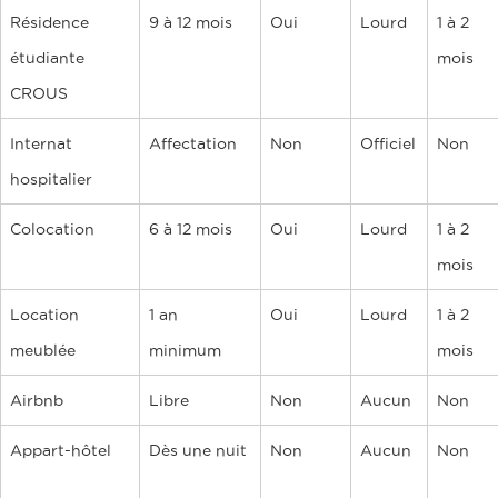
Résidence
9 à 12 mois
Oui
Lourd
1 à 2
étudiante
mois
CROUS
Internat
Affectation
Non
Officiel
Non
hospitalier
Colocation
6 à 12 mois
Oui
Lourd
1 à 2
mois
Location
1 an
Oui
Lourd
1 à 2
meublée
minimum
mois
Airbnb
Libre
Non
Aucun
Non
Appart-hôtel
Dès une nuit
Non
Aucun
Non