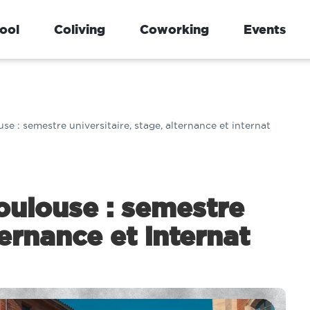
ool
Coliving
Coworking
Events
e : semestre universitaire, stage, alternance et internat
oulouse : semestre
Villeneuve d'Asq
Grenoble
ternance et internat
Logement étudiant à Lille et
Logement étudiant à 
Villeneuve-d’Ascq : stage,
semestre universitaire
alternance et échange